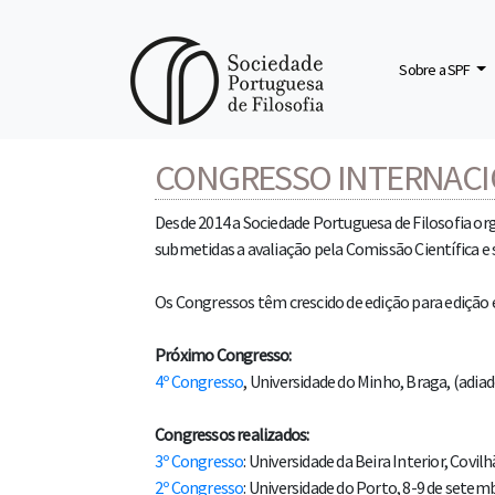
Sobre a SPF
Início
Congresso Internacional da Sociedade Portuguesa de Fi
CONGRESSO INTERNACIO
Desde 2014 a Sociedade Portuguesa de Filosofia org
submetidas a avaliação pela Comissão Científica e
Os Congressos têm crescido de edição para edição 
Próximo Congresso:
4º Congresso
, Universidade do Minho, Braga, (adi
Congressos realizados:
3º Congresso
: Universidade da Beira Interior, Covi
2º Congresso
: Universidade do Porto, 8-9 de setem