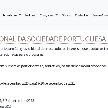
Actividades
Notícias
Congresso
Sócios
Contactos
Ensino & In
losofia
NAL DA SOCIEDADE PORTUGUESA D
aniza um Congresso bienal aberto a todos os interessados e a todos os te
 selecionadas para o programa.
em número de participantes e, sobretudo, na sua dimensão internacional.
ado de setembro 2020 para) 9-10 de setembro de 2021
lhã, 6-7 de setembro 2018
bro 2016