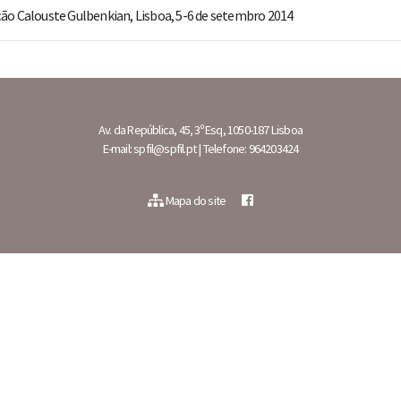
ação Calouste Gulbenkian, Lisboa, 5-6 de setembro 2014
Av. da República, 45, 3º Esq, 1050-187 Lisboa
E-mail: spfil@spfil.pt | Telefone: 964203424
Mapa do site