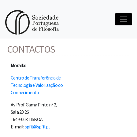
Início
Contactos
CONTACTOS
Morada:
Centro de Transferência de
Tecnologia e Valorização do
Conhecimento
Av. Prof. Gama Pinto nº 2,
Sala 20.26
1649-003 LISBOA
E-mail:
spfil@spfil.pt