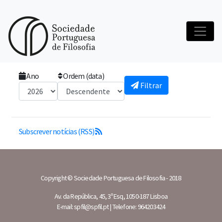
Início
Notícias
Ano
Ordem (data)
Filtrar
Subscrever notícias (RSS)
Copyright © Sociedade Portuguesa de Filosofia - 2018
Av. da República, 45, 3º Esq, 1050-187 Lisboa
E-mail: spfil@spfil.pt | Telefone: 964203424